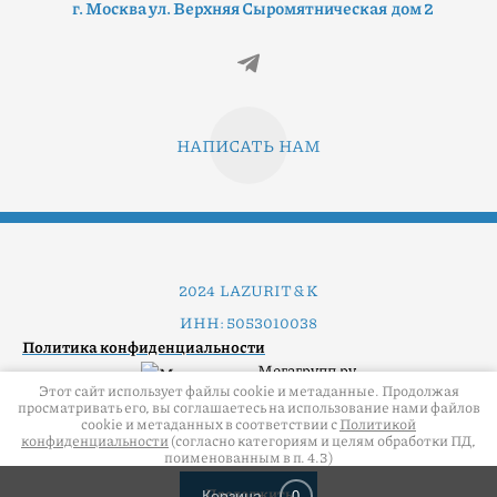
г. Москва ул. Верхняя Сыромятническая дом 2
НАПИСАТЬ НАМ
2024 LAZURIT & K
ИНН: 5053010038
Политика конфиденциальности
Мегагрупп.ру
Этот сайт использует файлы cookie и метаданные. Продолжая
просматривать его, вы соглашаетесь на использование нами файлов
cookie и метаданных в соответствии с
Политикой
конфиденциальности
(согласно категориям и целям обработки ПД,
поименованным в п. 4.3)
Продолжить
Корзина
0