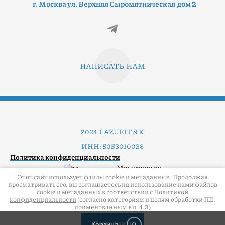
г. Москва ул. Верхняя Сыромятническая дом 2
НАПИСАТЬ НАМ
2024 LAZURIT & K
ИНН: 5053010038
Политика конфиденциальности
Мегагрупп.ру
Этот сайт использует файлы cookie и метаданные. Продолжая
просматривать его, вы соглашаетесь на использование нами файлов
cookie и метаданных в соответствии с
Политикой
конфиденциальности
(согласно категориям и целям обработки ПД,
поименованным в п. 4.3)
Продолжить
Корзина
0