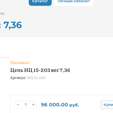
Каталог
Личный кабинет
,36
 7,36
Предзаказ
Цепь НЦ 15-203 вес 7,36
Артикул:
НЦ 15-203
96 000.00
−
+
руб.
Купи