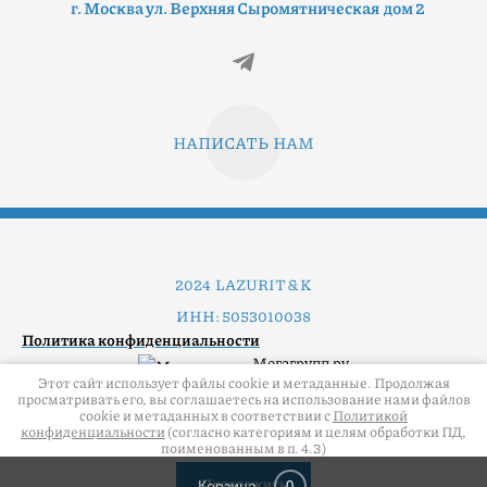
г. Москва ул. Верхняя Сыромятническая дом 2
НАПИСАТЬ НАМ
2024 LAZURIT & K
ИНН: 5053010038
Политика конфиденциальности
Мегагрупп.ру
Этот сайт использует файлы cookie и метаданные. Продолжая
просматривать его, вы соглашаетесь на использование нами файлов
cookie и метаданных в соответствии с
Политикой
конфиденциальности
(согласно категориям и целям обработки ПД,
поименованным в п. 4.3)
Продолжить
Корзина
0