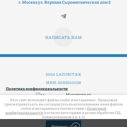
г. Москва ул. Верхняя Сыромятническая дом 2
НАПИСАТЬ НАМ
2024 LAZURIT & K
ИНН: 5053010038
Политика конфиденциальности
Мегагрупп.ру
Этот сайт использует файлы cookie и метаданные. Продолжая
просматривать его, вы соглашаетесь на использование нами файлов
cookie и метаданных в соответствии с
Политикой
конфиденциальности
(согласно категориям и целям обработки ПД,
поименованным в п. 4.3)
Продолжить
Корзина
0